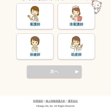
看護師
准看護師
保健師
助産師
次へ
利用規約
｜
個人情報保護方針
｜
運営会社
©Kango Ale, Inc. All Rights Reserved.